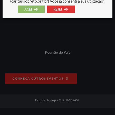
(caritasriopreto.org.br) Você já consenti a sua utilização”.
MARÇO
ACEITAR
REJEITAR
Carnaval
Reunião de Pais
CONHEÇA OUTROS EVENTOS
Desenvolvido por VERTUZ BRASIL