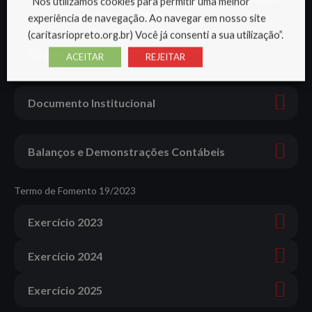
“Nós utilizamos cookies para permitir uma melhor
dada pela Lei nº 13.204, de 2015)
experiência de navegação. Ao navegar em nosso site
(caritasriopreto.org.br) Você já consenti a sua utilização”.
Conheça as leis
ACEITAR
REJEITAR
Documento Institucional
Balanços e Demonstrações Contábeis
Termo de Fomento 19/2023
Exercício 2023
Exercício 2024
Exercício 2025