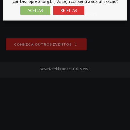
(caritasriopreto.org.br) Você já consenti a sua utilização”.
NOVEMBRO
ACEITAR
REJEITAR
Mostra Pedagógica e Cultural 2018
CONHEÇA OUTROS EVENTOS
Desenvolvido por VERTUZ BRASIL